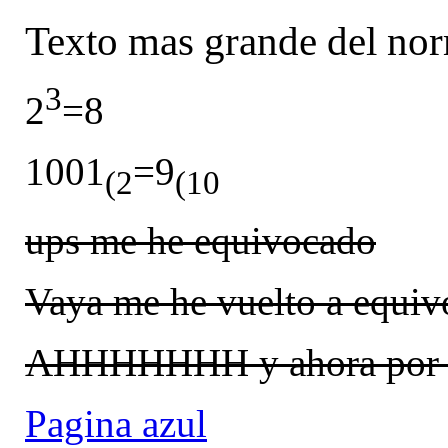
Texto mas grande del no
3
2
=8
1001
=9
(2
(10
ups me he equivocado
Vaya me he vuelto a equiv
AHHHHHHH y ahora por t
Pagina azul